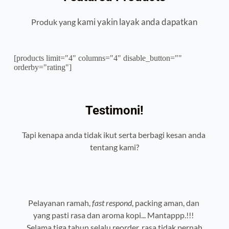
kami 
yakin 
layak anda dapatkan
Produk yang 
[products limit="4" columns="4" disable_button=""
orderby="rating"]
Testimoni!
Tapi kenapa anda tidak ikut serta berbagi kesan anda 
tentang kami?
Pelayanan ramah, 
fast respond
, packing aman, dan 
yang pasti rasa dan aroma kopi... Mantappp.!!! 
Selama tiga tahun selalu reorder, rasa tidak pernah 