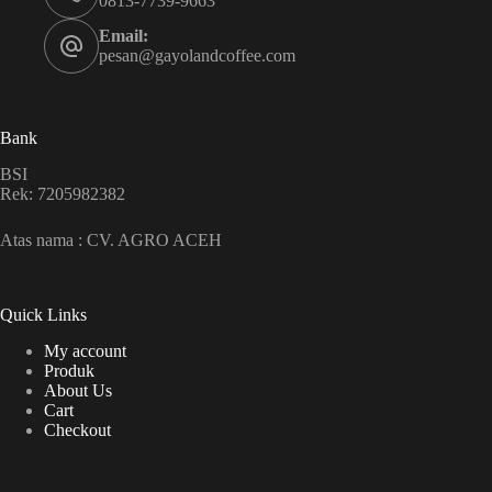
0813-7739-9663
Email:
pesan@gayolandcoffee.com
Bank
BSI
Rek: 7205982382
Atas nama : CV. AGRO ACEH
Quick Links
My account
Produk
About Us
Cart
Checkout