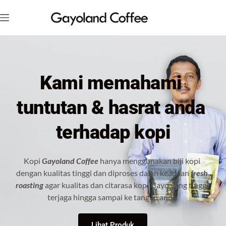
Skip
to
content
Kami memahami 
tuntutan & hasrat anda 
terhadap kopi
Kopi 
Gayoland Coffee
 hanya menggunakan biji kopi 
dengan kualitas tinggi dan diproses dalan keadaan 
fresh 
roasting
 agar kualitas dan citarasa kopi Gayo yang tinggi 
terjaga hingga sampai ke tangan anda.
Lihat Produk