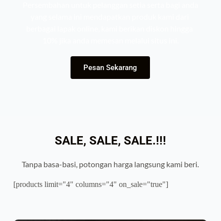
Persembahan untuk pelanggan setia serta bagi anda 
yang selama ini mendapatkan produk kami dari 
berbagai lapak online, kami berikan diskon hingga 
10% jika anda memesan melalui situs ini.
Pesan Sekarang
SALE, SALE, SALE.!!!
Tanpa basa-basi, potongan harga langsung kami beri.
[products limit="4" columns="4" on_sale="true"]