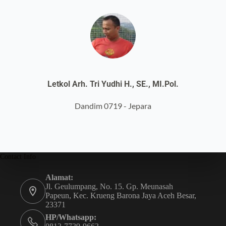
Letkol Arh. Tri Yudhi H., SE., MI.Pol.
Dandim 0719 - Jepara
Contact Info
Alamat:
Jl. Geulumpang, No. 15. Gp. Meunasah
Papeun, Kec. Krueng Barona Jaya Aceh Besar,
23371
HP/Whatsapp: