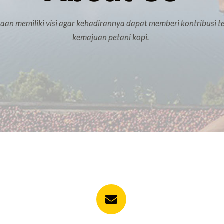
aan memiliki visi agar kehadirannya dapat memberi kontribusi t
kemajuan petani kopi. 