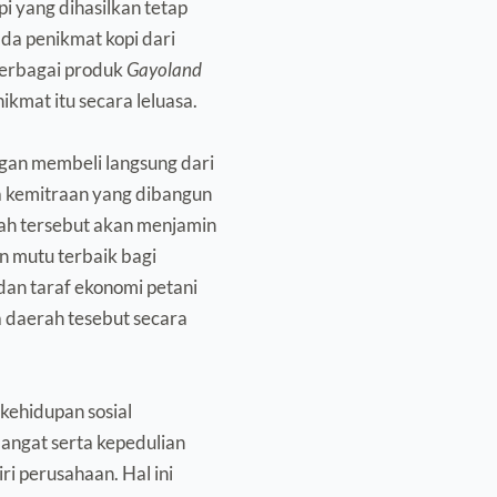
 yang dihasilkan tetap 
da penikmat kopi dari 
erbagai produk 
Gayoland 
ikmat itu secara leluasa.
ngan membeli langsung dari 
a kemitraan yang dibangun 
oleh perusahaan dengan petani kopi di kedua daerah tersebut akan menjamin 
 mutu terbaik bagi 
an taraf ekonomi petani 
 daerah tesebut secara 
ehidupan sosial 
mangat serta kepedulian 
i perusahaan. Hal ini 