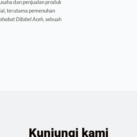
terlihat dari aksi nyata dimana sebagian dari hasil usaha dan penjualan produk 
ial, terutama pemenuhan 
ahabat Difabel Aceh
, sebuah 
Kunjungi kami