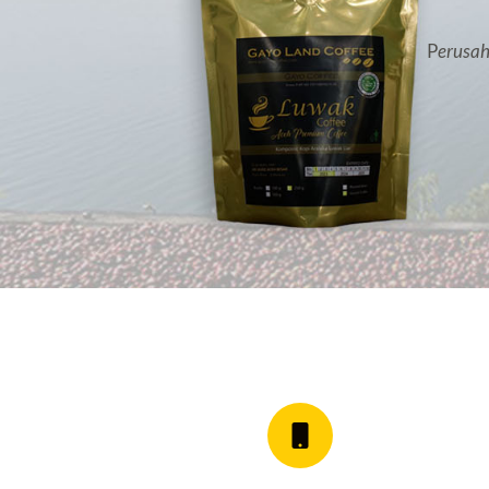
P
erusah